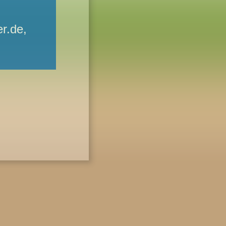
r.de,